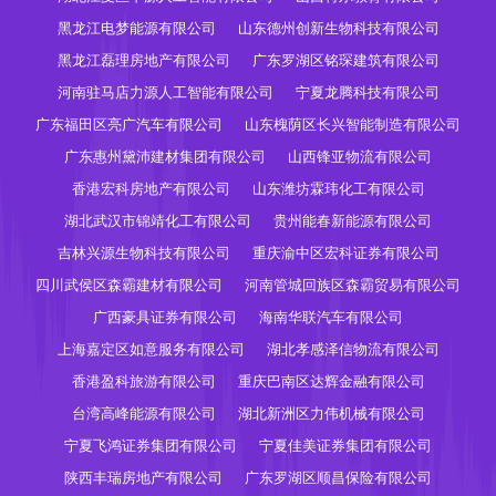
黑龙江电梦能源有限公司
山东德州创新生物科技有限公司
黑龙江磊理房地产有限公司
广东罗湖区铭琛建筑有限公司
河南驻马店力源人工智能有限公司
宁夏龙腾科技有限公司
广东福田区亮广汽车有限公司
山东槐荫区长兴智能制造有限公司
广东惠州黛沛建材集团有限公司
山西锋亚物流有限公司
香港宏科房地产有限公司
山东潍坊霖玮化工有限公司
湖北武汉市锦靖化工有限公司
贵州能春新能源有限公司
吉林兴源生物科技有限公司
重庆渝中区宏科证券有限公司
四川武侯区森霸建材有限公司
河南管城回族区森霸贸易有限公司
广西豪具证券有限公司
海南华联汽车有限公司
上海嘉定区如意服务有限公司
湖北孝感泽信物流有限公司
香港盈科旅游有限公司
重庆巴南区达辉金融有限公司
台湾高峰能源有限公司
湖北新洲区力伟机械有限公司
宁夏飞鸿证券集团有限公司
宁夏佳美证券集团有限公司
陕西丰瑞房地产有限公司
广东罗湖区顺昌保险有限公司